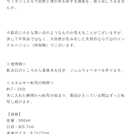
ヴィタジュエルで自然と体が水を欲する感覚を、取り戻してみませ
んか。
※鉱石に小さな黒い点のようなものが見えることがございますが、
決して不良品ではなく、大自然が生み出した天然石ならではのイン
クルージョン（内包物）でございます。
☆使用例☆
飲み口のところから直接水を注ぎ、ジェムウォーターを作ります。
☆エネルギー転写の時間☆
約7～10分
水に入れた瞬間から転写が始まり、製品が入っている間はずっと転
写し続けます。
【規格】
容量：500ml
口径：約3.7cm
本体サイズ：6.7×22cm