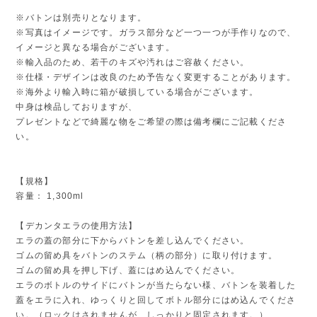
※バトンは別売りとなります。
※写真はイメージです。ガラス部分など一つ一つが手作りなので、
イメージと異なる場合がございます。
※輸入品のため、若干のキズや汚れはご容赦ください。
※仕様・デザインは改良のため予告なく変更することがあります。
※海外より輸入時に箱が破損している場合がございます。
中身は検品しておりますが、
プレゼントなどで綺麗な物をご希望の際は備考欄にご記載くださ
い。
【規格】
容量： 1,300ml
【デカンタエラの使用方法】
エラの蓋の部分に下からバトンを差し込んでください。
ゴムの留め具をバトンのステム（柄の部分）に取り付けます。
ゴムの留め具を押し下げ、蓋にはめ込んでください。
エラのボトルのサイドにバトンが当たらない様、バトンを装着した
蓋をエラに入れ、ゆっくりと回してボトル部分にはめ込んでくださ
い。（ロックはされませんが、しっかりと固定されます。）